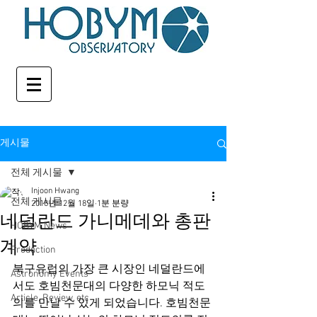
게시물
전체 게시물
Injoon Hwang
전체 게시물
2018년 12월 18일
1분 분량
네덜란드 가니메데와 총판
HOBYM News
계약
Production
북구유럽의 가장 큰 시장인 네덜란드에
Astronomy Events
서도 호빔천문대의 다양한 하모닉 적도
Article, Review, etc
의를 만날 수 있게 되었습니다. 호빔천문