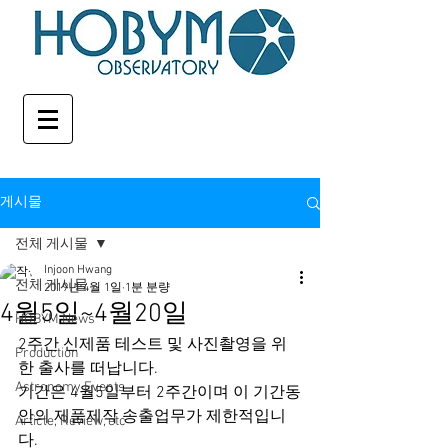
게시물
전체 게시물
Injoon Hwang
전체 게시물
2019년 4월 1일
1분 분량
4월5일~4월20일
HOBYM News
2주간 신제품 테스트 및 사진촬영을 위
Production
한 출사를 떠납니다.
Astronomy Events
기간은 4월5일부터 2주간이며 이 기간동
안의 제품제작 송출업무가 제한적입니
Article, Review, etc
다.