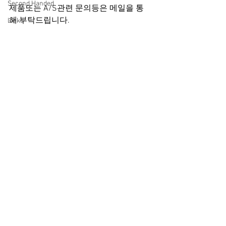
Second Handed
제품또는 A/S관련 문의등은 메일을 통
해 부탁드립니다.
Links