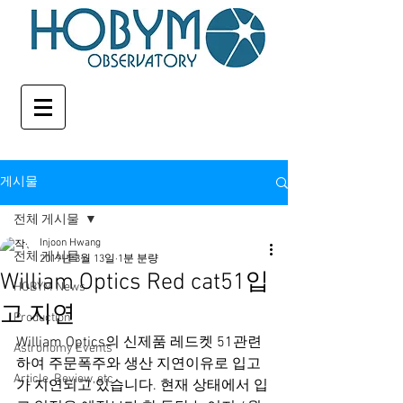
게시물
전체 게시물
Injoon Hwang
전체 게시물
2019년 3월 13일
1분 분량
William Optics Red cat51입
HOBYM News
고 지연
Production
William Optics의 신제품 레드켓 51관련
Astronomy Events
하여 주문폭주와 생산 지연이유로 입고
Article, Review, etc
가 지연되고 있습니다. 현재 상태에서 입