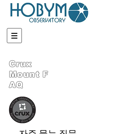
Crux
Mount F
AQ