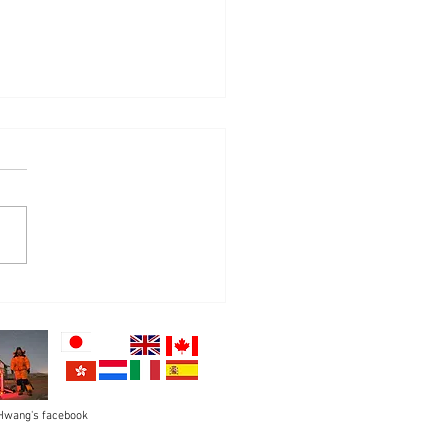
N TCS Firmware 4.0
 Hwang's facebook