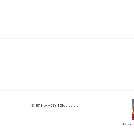
Crux140 MarkII 발표
TiTa
© 2018 by HOBYM Observatory
Injoon