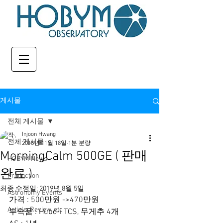
게시물
전체 게시물
Injoon Hwang
전체 게시물
2018년 11월 18일
1분 분량
MorningCalm 500GE ( 판매
HOBYM News
완료 )
Production
최종 수정일:
2019년 8월 5일
Astronomy Events
가격 : 500만원 ->470만원
Article, Review, etc
부속품 : Hubo-i TCS, 무게추 4개