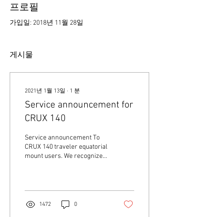
프로필
가입일: 2018년 11월 28일
게시물
2021년 1월 13일
∙
1
분
Service announcement for
CRUX 140
Service announcement To
CRUX 140 traveler equatorial
mount users. We recognized
that harmonic gears in CRUX
140 equatorial mounts are...
1472
0